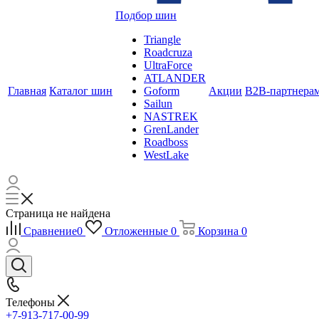
Подбор шин
Triangle
Roadcruza
UltraForce
ATLANDER
Главная
Каталог шин
Goform
Акции
B2B-партнера
Sailun
NASTREK
GrenLander
Roadboss
WestLake
Страница не найдена
Сравнение
0
Отложенные
0
Корзина
0
Телефоны
+7-913-717-00-99