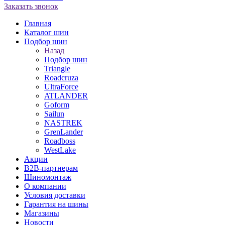
Заказать звонок
Главная
Каталог шин
Подбор шин
Назад
Подбор шин
Triangle
Roadcruza
UltraForce
ATLANDER
Goform
Sailun
NASTREK
GrenLander
Roadboss
WestLake
Акции
B2B-партнерам
Шиномонтаж
О компании
Условия доставки
Гарантия на шины
Магазины
Новости